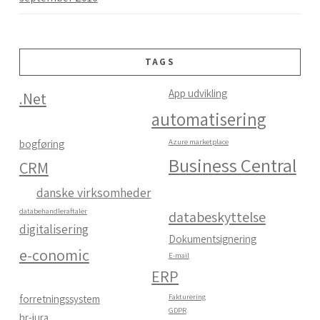
TAGS
App udvikling
.Net
automatisering
Azure marketplace
bogføring
Business Central
CRM
danske virksomheder
databehandleraftaler
databeskyttelse
digitalisering
Dokumentsignering
e-conomic
E-mail
ERP
Fakturering
forretningssystem
GDPR
hr-jura