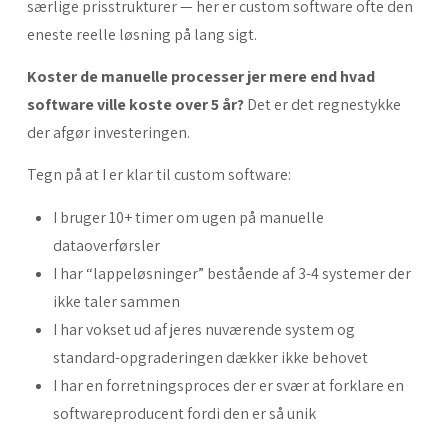
særlige prisstrukturer — her er custom software ofte den
eneste reelle løsning på lang sigt.
Koster de manuelle processer jer mere end hvad
software ville koste over 5 år?
Det er det regnestykke
der afgør investeringen.
Tegn på at I er klar til custom software:
I bruger 10+ timer om ugen på manuelle
dataoverførsler
I har “lappeløsninger” bestående af 3-4 systemer der
ikke taler sammen
I har vokset ud af jeres nuværende system og
standard-opgraderingen dækker ikke behovet
I har en forretningsproces der er svær at forklare en
softwareproducent fordi den er så unik