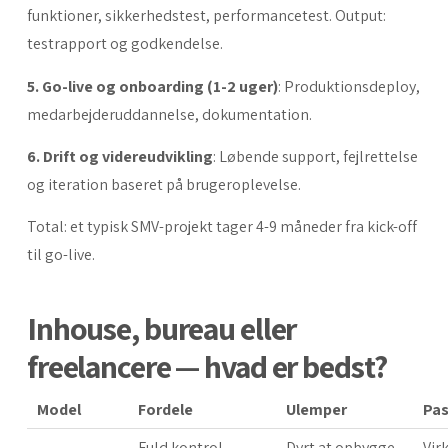
funktioner, sikkerhedstest, performancetest. Output:
testrapport og godkendelse.
5. Go-live og onboarding (1-2 uger)
: Produktionsdeploy,
medarbejderuddannelse, dokumentation.
6. Drift og videreudvikling
: Løbende support, fejlrettelse
og iteration baseret på brugeroplevelse.
Total: et typisk SMV-projekt tager 4-9 måneder fra kick-off
til go-live.
Inhouse, bureau eller
freelancere — hvad er bedst?
Model
Fordele
Ulemper
Pas
Fuld kontrol,
Dyrt at opbygge,
Vir