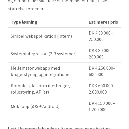
og det hold der skal lave det. Men her er realistiske
størrelsesordener:
Type løsning
Estimeret pris
DKK 30.000–
Simpel webapplikation (intern)
250.000
DKK 80.000–
Systemintegration (2-3 systemer)
200.000
Mellemstor webapp med
DKK 250.000–
brugerstyring og integrationer
600.000
Komplet platform (flerbruger,
DKK 600.000–
rollestyring, API’er)
2.000.000+
DKK 150.000–
Mobilapp (iOS + Android)
1.200.000
Hertil kommer løbende driftsomkostninger: hosting,