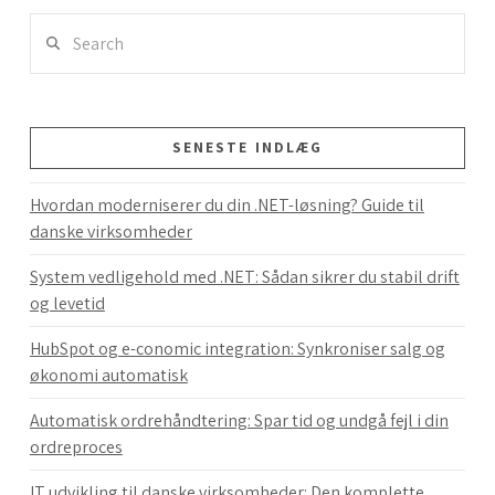
Search
SENESTE INDLÆG
Hvordan moderniserer du din .NET-løsning? Guide til
danske virksomheder
System vedligehold med .NET: Sådan sikrer du stabil drift
og levetid
HubSpot og e-conomic integration: Synkroniser salg og
økonomi automatisk
Automatisk ordrehåndtering: Spar tid og undgå fejl i din
ordreproces
IT udvikling til danske virksomheder: Den komplette