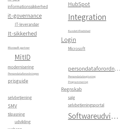
HubSpot
informationssikkerhed
Integration
it-governance
IT-leverandør
Kundetilfredshed
It-sikkerhed
Login
Microsoft partner
Microsoft
MitID
modernisering
persondataforordning
Persondataforordningen
Persondatalovgivning
prisguide
Programmering
Regnskab
selvbetjening
salg
selvbetjeningsportal
SMV
Softwareudvikling
tilpasning
udvikling