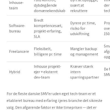
Inhouse-
dybdegående
svært at
der
team
domænekendskab
rekruttere
tec
Bredt
Dyrere pr. time,
Pro
Software-
kompetencesæt,
risiko for
ove
bureau
projekt-erfaring,
udskiftning
150
SLA
Sma
Fleksibelt,
Mangler backup
Freelancere
afg
billigere pr. time
og management
opg
Inhouse projekt-
Kræver stærk
De 
Hybrid
ejer + eksternt
intern
SMV
dev-team
sparringspartner
For de fleste danske SMV’er uden eget tech-team er et
etableret bureau med erfaring i jeres branche det sikreste
valg. Den afgørende faktor er ikke timeprisen — det er