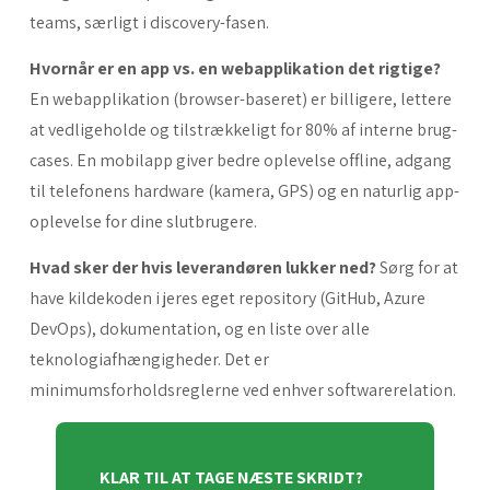
teams, særligt i discovery-fasen.
Hvornår er en app vs. en webapplikation det rigtige?
En webapplikation (browser-baseret) er billigere, lettere
at vedligeholde og tilstrækkeligt for 80% af interne brug-
cases. En mobilapp giver bedre oplevelse offline, adgang
til telefonens hardware (kamera, GPS) og en naturlig app-
oplevelse for dine slutbrugere.
Hvad sker der hvis leverandøren lukker ned?
Sørg for at
have kildekoden i jeres eget repository (GitHub, Azure
DevOps), dokumentation, og en liste over alle
teknologiafhængigheder. Det er
minimumsforholdsreglerne ved enhver softwarerelation.
KLAR TIL AT TAGE NÆSTE SKRIDT?