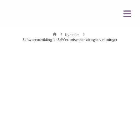
Na
Home
Nyheder
Softwareudvikling for SMV'er: priser, forløb og forventninger